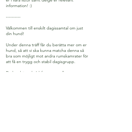
information! :)
----------
Välkommen till enskilt dagissamtal om just
din hund!
Under denna träff får du berätta mer om er
hund, så att vi ska kunna matcha denna så
bra som möjligt mot andra rumskamrater för
att få en trygg och stabil dagisgrupp.
Du kan här också lyfta eventuella
funderingar du har gällande dagis. Inga
frågor är för dumma att ställas - vi vill att ni
ska känna er trygga med oss!
Avbokningsvillkor
Vänligen meddela ev. avbokning i tid, så att