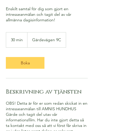
Enskilt samtal för dig som gjort en
intresseanmälan och tagit del av vår
allmänna dagisinformation!
30 min
3
Gärdevägen 9C
0
m
i
n
Boka
Beskrivning av tjänsten
OBS! Detta är för er som redan skickat in en
intresseanmälan till AMNIS HUNDHUS
Gärde och tagit del utav vår
informationsfilm. Har du inte gjort detta så
ta kontakt med oss så att vi först får skriva in
er i våra listor samt delge er relevant