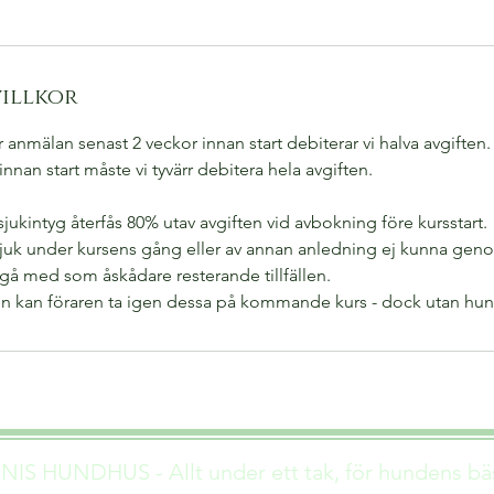
illkor
 anmälan senast 2 veckor innan start debiterar vi halva avgiften
nnan start måste vi tyvärr debitera hela avgiften.
jukintyg återfås 80% utav avgiften vid avbokning före kursstart.
sjuk under kursens gång eller av annan anledning ej kunna gen
 gå med som åskådare resterande tillfällen.
llen kan föraren ta igen dessa på kommande kurs - dock utan hun
IS HUNDHUS - Allt under ett tak, för hundens bä