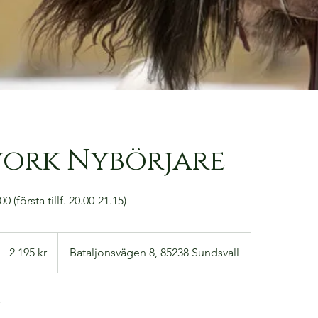
ork Nybörjare
 (första tillf. 20.00-21.15)
2 195
svenska
2 195 kr
Bataljonsvägen 8, 85238 Sundsvall
kronor