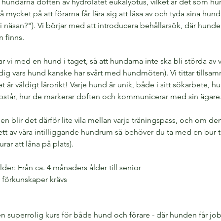
i hundarna doften av hydrolatet eukalyptus, vilket är det som hu
å mycket på att förarna får lära sig att läsa av och tyda sina hund
i näsan?"). Vi börjar med att introducera behållarsök, där hunden
n finns.
 vi med en hund i taget, så att hundarna inte ska bli störda av 
dig vars hund kanske har svårt med hundmöten). Vi tittar tillsam
et är väldigt lärorikt! Varje hund är unik, både i sitt sökarbete, hu
pstår, hur de markerar doften och kommunicerar med sin ägare
 blir det därför lite vila mellan varje träningspass, och om den
 i ett av våra intilliggande hundrum så behöver du ta med en bur t
urar att låna på plats).
r: Från ca. 4 månaders ålder till senior
 förkunskaper krävs
en superrolig kurs för både hund och förare - där hunden får jo