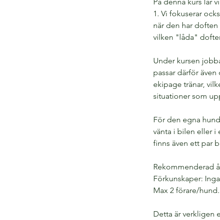
På denna kurs lär v
1. Vi fokuserar ocks
när den har doften 
vilken "låda" dofte
Under kursen jobbar
passar därför även 
ekipage tränar, vilk
situationer som up
För den egna hunden
vänta i bilen eller
finns även ett par b
Rekommenderad ålde
Förkunskaper: Inga
Max 2 förare/hund.
Detta är verkligen 