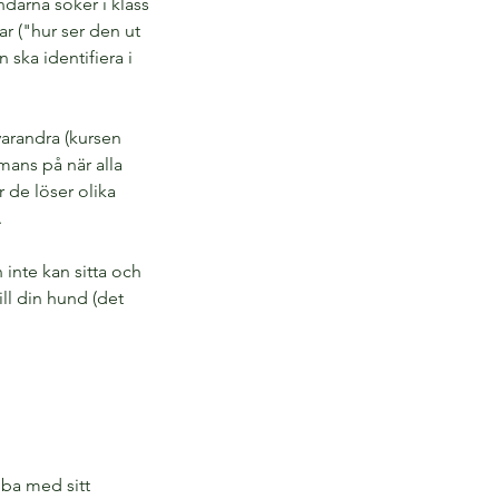
ndarna söker i klass
ar ("hur ser den ut
 ska identifiera i
varandra (kursen
mans på när alla
r de löser olika
.
 inte kan sitta och
ill din hund (det
bba med sitt