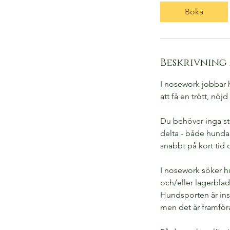
t
Boka
a
r
1
9
Beskrivning 
a
u
I nosework jobbar h
g
att få en trött, n
.
Du behöver inga sto
delta - både hundar
snabbt på kort tid 
I nosework söker hu
och/eller lagerblad
Hundsporten är insp
men det är framföral