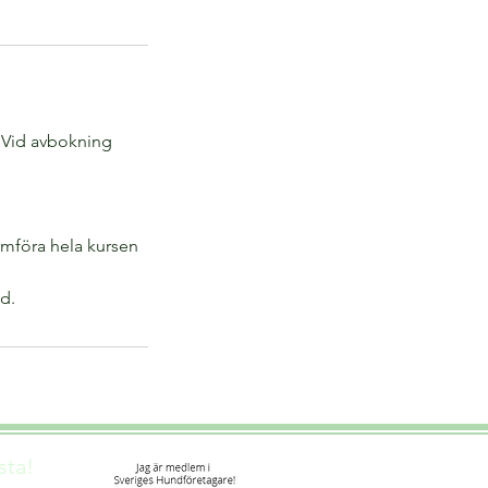
. Vid avbokning
omföra hela kursen
d.
sta!