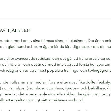
av tjänsten
unden med ett av sina främsta sinnen, luktsinnet. Det är en enk
öjd och glad hund och som ägare får du lära dig massor om din h
ra eller avancerade redskap, och det går att träna precis var so
 och förare - och det är därmed inte svårt att förstå hur sporte
och idag är en av våra mest populära tränings- och tävlingsgrena
nden tillsammans med sin förare efter specifika dofter (eukaly
) i olika miljöer (inomhus-, utomhus-, fordon-, och behållarsök).
irerad av det arbete professionella sökhundar gör inom t.ex. p
lt ett enkelt och roligt sätt att aktivera sin hund!