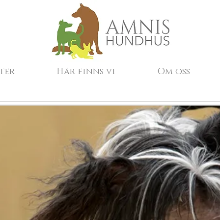
ter
Här finns vi
Om oss