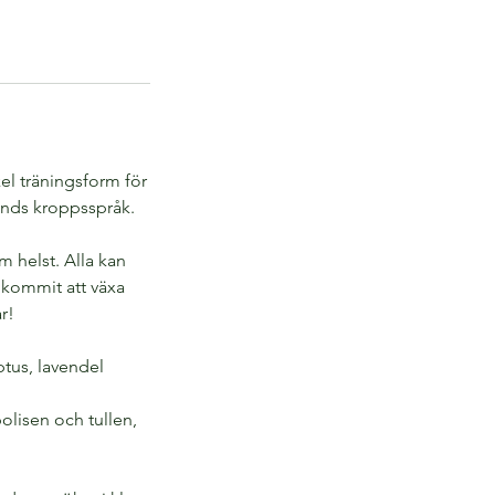
el träningsform för
unds kroppsspråk.
m helst. Alla kan
n kommit att växa
r!
ptus, lavendel
olisen och tullen,