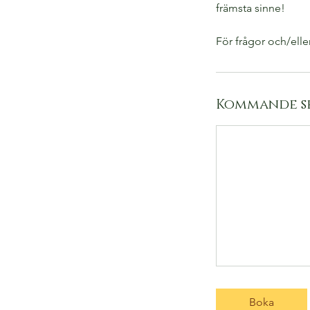
främsta sinne!
För frågor och/ell
Kommande se
Boka