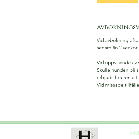
Avbokningsv
Vid avbokning efter
senare än 2 veckor i
Vid uppvisande av s
Skulle hunden bli 
erbjuds föraren att
Vid missade tillfä
AMN