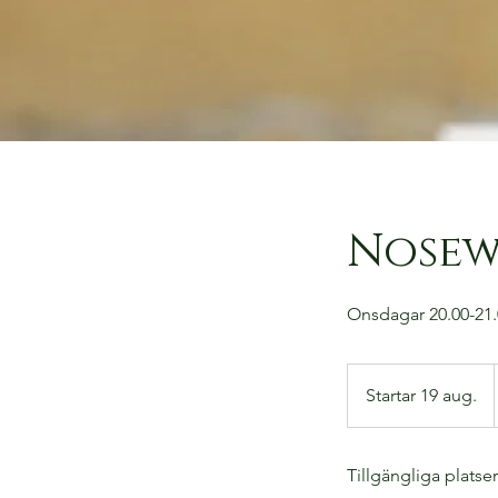
Nosew
Onsdagar 20.00-21.00
Startar 19 aug.
S
t
a
Tillgängliga platser
r