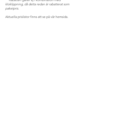
kloklippning, då detta redan är rabatterat som
paketpris.
Aktuella prislistor finns att se på vår hemsida.
Så tycker kunderna
"Hundkunnig, serviceminded och