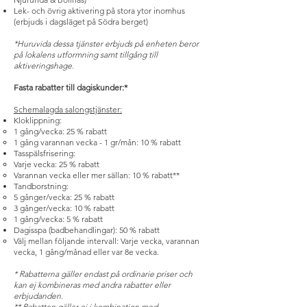
Lek- och övrig aktivering på stora ytor inomhus
(erbjuds i dagsläget på Södra berget)
*Huruvida dessa tjänster erbjuds på enheten beror
på lokalens utformning samt tillgång till
aktiveringshage.
Fasta rabatter till dagiskunder:*
Schemalagda salongstjänster:
Kloklippning:
1 gång/vecka: 25 % rabatt
1 gång varannan vecka - 1 gr/mån: 10 % rabatt
Tasspälsfrisering:
Varje vecka: 25 % rabatt
Varannan vecka eller mer sällan: 10 % rabatt**
Tandborstning:
5 gånger/vecka: 25 % rabatt
3 gånger/vecka: 10 % rabatt
1 gång/vecka: 5 % rabatt
Dagisspa (badbehandlingar): 50 % rabatt
Välj mellan följande intervall: Varje vecka, varannan
vecka, 1 gång/månad eller var 8e vecka.
* Rabatterna gäller endast på ordinarie priser och
kan ej kombineras med andra rabatter eller
erbjudanden.
** Rabatten gäller ej i kombination med