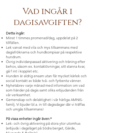
Vad ingår i
dagisavgiften?
Detta ingår:
Minst 1 timmes promenad/dag, uppdelat på 2
tillfällen.
Lek varvat med vila och mys tillsammans med
dagisfröknarna och hundkompisar på respektive
hundrum.
Övrig individanpassad aktivering och träning efter
behov, såsom ex. kontaktövningar, sitt stanna kvar,
gå f int i kopplet etc.
Hunden är aldrig ensam utan får mycket kärlek och
social kontakt av både två- och fyrbenta vänner.
Nyhetsbrev varje månad med information om vad
som händer på dagis samt olika erbjudanden från
vår verksamhet.
Gemenskap och delaktighet i vår härliga AMNIS-
familj. Vi bjuder bl.a. in till dagisdagar där vi träffas
och umgås tillsammans!
På vissa enheter ingår även:*
Lek- och övrig aktivering på stora ytor utomhus
(erbjuds i dagsläget på Södra berget, Gärde,
Njurunda & Bollnäs)