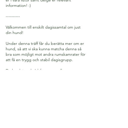
information! :)
----------
Välkommen till enskilt dagissamtal om just
din hund!
Under denna träff får du berätta mer om er
hund, så att vi ska kunna matcha denna så
bra som möjligt mot andra rumskamrater för
att få en trygg och stabil dagisgrupp.
Du kan här också lyfta eventuella
funderingar du har gällande dagis. Inga
frågor är för dumma att ställas - vi vill att ni
ska känna er trygga med oss!
Avbokningsvillkor
Vänligen meddela ev. avbokning i tid, så att