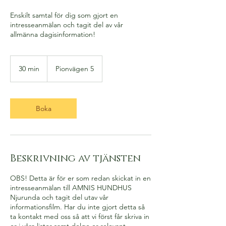
Enskilt samtal för dig som gjort en
intresseanmälan och tagit del av vår
allmänna dagisinformation!
30 min
3
Pionvägen 5
0
m
i
n
Boka
Beskrivning av tjänsten
OBS! Detta är för er som redan skickat in en
intresseanmälan till AMNIS HUNDHUS
Njurunda och tagit del utav vår
informationsfilm. Har du inte gjort detta så
ta kontakt med oss så att vi först får skriva in
er i våra listor samt delge er relevant