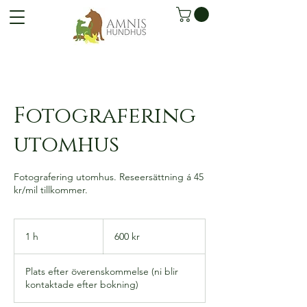
Fotografering
utomhus
Fotografering utomhus. Reseersättning á 45
kr/mil tillkommer.
600
svenska
1 h
1
600 kr
kronor
Plats efter överenskommelse (ni blir
kontaktade efter bokning)