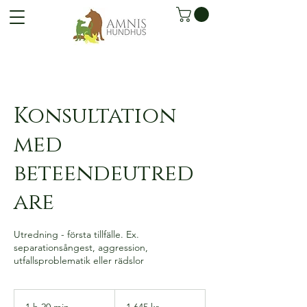
Konsultation
med
beteendeutred
are
Utredning - första tillfälle. Ex.
separationsångest, aggression,
utfallsproblematik eller rädslor
1 645
svenska
1 h 20 min
1
1 645 kr