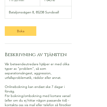
kronor
2
0
Bataljonsvägen 8, 85238 Sundsvall
m
i
n
Boka
Beskrivning av tjänsten
Vår beteendeutredare hjälper er med olika
typer av "problem", så som
separationsångest, aggression,
utfallsproblematik, rädslor eller annat.
Onlinebokning kan endast ske 7 dagar i
förväg.
För bokning/ombokning med kortare varsel
(eller om du ej hittar någon passande tid) -
kontakta oss via mail eller telefon så försöker