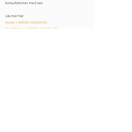
konsultationer med oss!
Läs mer här:
Kurser | AMNIS HUNDHUS
Privatträning | AMNIS HUNDHUS
HUNDTRÄNING
HUNDVÅRD
Visa alla
Senaste inlägg