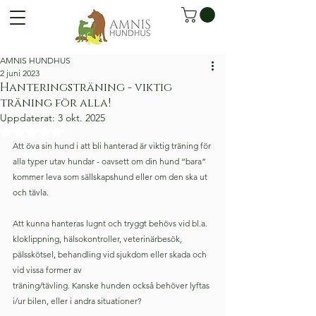
AMNIS HUNDHUS
2 juni 2023
Hanteringsträning - viktig
träning för alla!
Uppdaterat:
3 okt. 2025
Betygsatt till NaN av 5 stjärnor.
Att öva sin hund i att bli hanterad är viktig träning för 
alla typer utav hundar - oavsett om din hund ”bara” 
kommer leva som sällskapshund eller om den ska ut 
och tävla.
Att kunna hanteras lugnt och tryggt behövs vid bl.a. 
kloklippning, hälsokontroller, veterinärbesök, 
pälsskötsel, behandling vid sjukdom eller skada och 
vid vissa former av
träning/tävling. Kanske hunden också behöver lyftas 
i/ur bilen, eller i andra situationer?