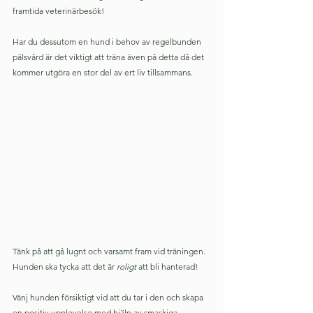
framtida veterinärbesök!
Har du dessutom en hund i behov av regelbunden 
pälsvård är det viktigt att träna även på detta då det 
kommer utgöra en stor del av ert liv tillsammans.
Tänk på att gå lugnt och varsamt fram vid träningen. 
Hunden ska tycka att det är 
roligt
 att bli hanterad! 
Vänj hunden försiktigt vid att du tar i den och skapa 
en positiv upplevelse med hjälp av smaskiga 