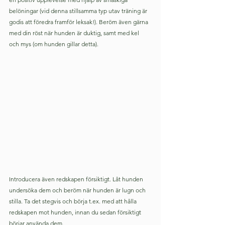
belöningar (vid denna stillsamma typ utav träning är 
godis att föredra framför leksak!). Beröm även gärna 
med din röst när hunden är duktig, samt med kel 
och mys (om hunden gillar detta).
Introducera även redskapen försiktigt. Låt hunden 
undersöka dem och beröm när hunden är lugn och 
stilla. Ta det stegvis och börja t.ex. med att hålla 
redskapen mot hunden, innan du sedan försiktigt 
börjar använda dem.